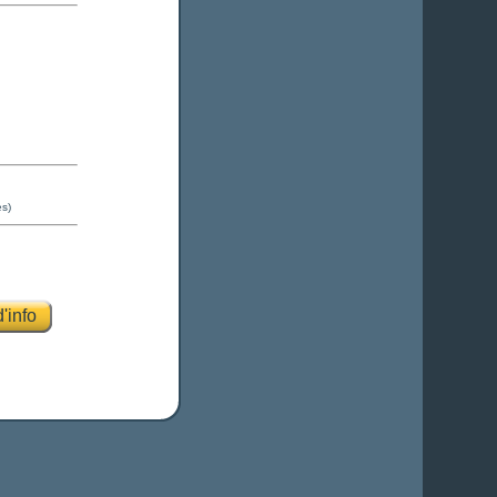
es)
'info