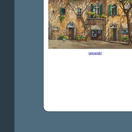
[
agrandir
]