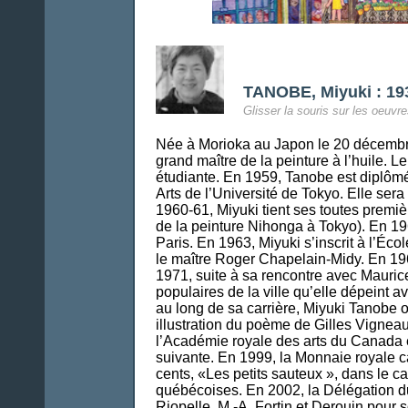
TANOBE, Miyuki : 19
Glisser la souris sur les oeuvre
Née à Morioka au Japon le 20 décembre 
grand maître de la peinture à l’huile.
étudiante. En 1959, Tanobe est diplômé
Arts de l’Université de Tokyo. Elle ser
1960-61, Miyuki tient ses toutes premiè
de la peinture Nihonga à Tokyo). En 196
Paris. En 1963, Miyuki s’inscrit à l’Éc
le maître Roger Chapelain-Midy. En 196
1971, suite à sa rencontre avec Maurice
populaires de la ville qu’elle dépeint a
au long de sa carrière, Miyuki Tanobe 
illustration du poème de Gilles Vignea
l’Académie royale des arts du Canada e
suivante. En 1999, la Monnaie royale c
cents, «Les petits sauteux », dans le c
québécoises. En 2002, la Délégation du
Riopelle, M.-A. Fortin et Derouin pour